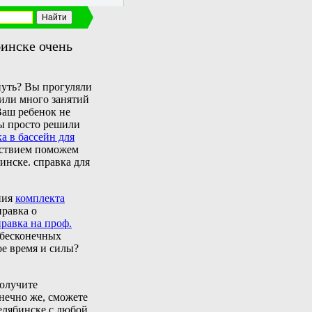
инске очень
нуть? Вы прогуляли
тили много занятий
Ваш ребенок не
Вы просто решили
а в бассейн для
льствием поможем
инске. справка для
ния
комплекта
правка о
правка на проф.
 бесконечных
ое время и силы?
олучите
нечно же, сможете
елябинске с любой