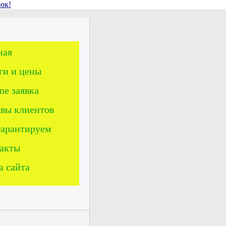
ок!
ная
ги и цены
ne заявка
вы клиентов
арантируем
акты
а сайта