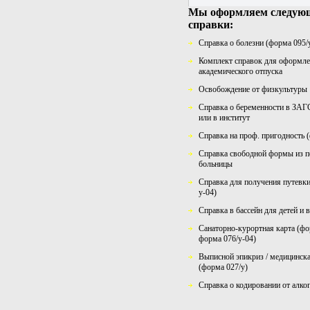
Мы оформляем следую
справки:
Cправка о болезни (форма 095/
Комплект справок для оформл
академического отпуска
Освобождение от физкультуры
Справка о беременности в ЗАГС
или в институт
Cправка на проф. пригодность 
Справка свободной формы из п
больницы
Справка для получения путевки
у-04)
Справка в бассейн для детей и 
Санаторно-курортная карта (фо
форма 076/у-04)
Выписной эпикриз / медицинск
(форма 027/у)
Cправка о кодировании от алко