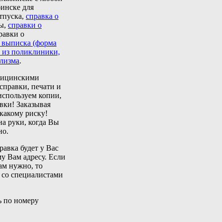
инске для
отпуска,
справка о
ры,
справки о
правки о
 выписка (форма
 из поликлиники,
олизма
.
едицинскими
справки, печати и
спользуем копии,
вки! Заказывая
какому риску!
а руки, когда Вы
но.
равка будет у Вас
у Вам адресу. Если
ам нужно, то
 со специалистами
ь по номеру