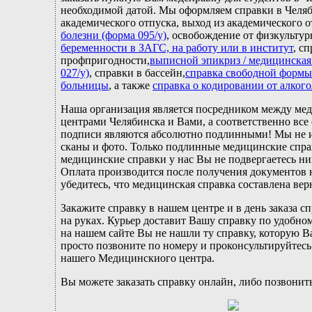
необходимой датой. Мы оформляем справки в Челяб
академического отпуска, выход из академического 
болезни (форма 095/у)
, освобождение от физкульту
беременности в ЗАГС, на работу или в институт
, с
профпригодности,
выписной эпикриз / медицинская
027/у)
, справки в бассейн,
справка свободной формы
больницы
, а также
справка о кодировании от алког
Наша организация является посредником между м
центрами Челябинска и Вами, а соответственно все 
подписи являются абсолютно подлинными! Мы не и
сканы и фото. Только подлинные медицинские спра
медицинские справки у нас Вы не подвергаетесь ни
Оплата производится после получения документов н
убедитесь, что медицинская справка составлена вер
Закажите справку в нашем центре и в день заказа сп
на руках. Курьер доставит Вашу справку по удобном
на нашем сайте Вы не нашли ту справку, которую В
просто позвоните по номеру и проконсультируйтесь
нашего Медицинскиого центра.
Вы можете заказать справку онлайн, либо позвонит