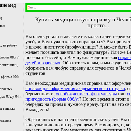
щие мед
у)
Купить медицинскую справку в Челяб
просто...
ения
Вы очень устали и желаете несколько дней передох
учебу и Вам нужно как-то оправдаться? Вы пропус
, на работу
в школе, институте (профучилище)? А может быть 
желает посещать занятия по физкультуре? Или же 
посещать бассейн, и Вам нужна медицинская
справк
(форма 086/у)
детей и взрослых
. Обратитесь к нам, и мы с удово
оликлиники,
оформить вам любую справку для студентов в Челяб
студентов
 (форма 070/
Вам необходима медицинская справка для оформле
справок для оформления академического отпуска
, с
взрослых
беременности,
освобождение от физкультуры
или
с
рма 072/у-04 и
пригодность (форма 086/у)
? Но нет времени стоят в
очередях на прием к нужному врачу, тратя на это св
ая выписка
Выход есть!
Обратившись в наш центр медицинских услуг Вы п
голизма
консультацию по интересующему Вас вопросу, и, ко
заказать нужную Вам медсправку для студентов в Ч