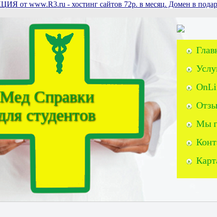
ЦИЯ от www.R3.ru - хостинг сайтов 72р. в месяц. Домен в подар
Глав
Услу
OnLi
Мед Справки
Отзы
для студентов
Мы г
Конт
Карт